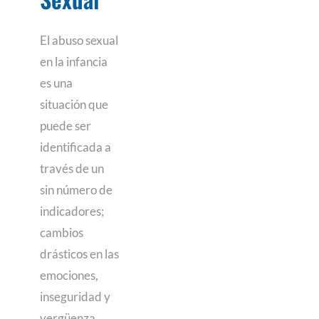
El abuso sexual
en la infancia
es una
situación que
puede ser
identificada a
través de un
sin número de
indicadores;
cambios
drásticos en las
emociones,
inseguridad y
vergüenza,