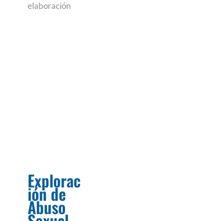
elaboración
Explorac
ión de
Abuso
Sexual