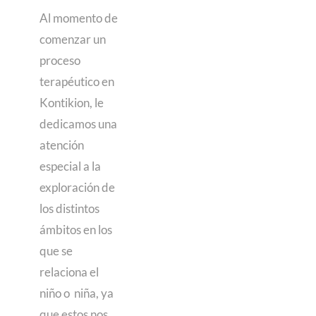
Al momento de
comenzar un
proceso
terapéutico en
Kontikion, le
dedicamos una
atención
especial a la
exploración de
los distintos
ámbitos en los
que se
relaciona el
niño o niña, ya
que estos nos