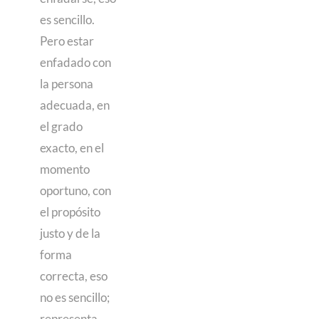
es sencillo.
Pero estar
enfadado con
la persona
adecuada, en
el grado
exacto, en el
momento
oportuno, con
el propósito
justo y de la
forma
correcta, eso
no es sencillo;
representa