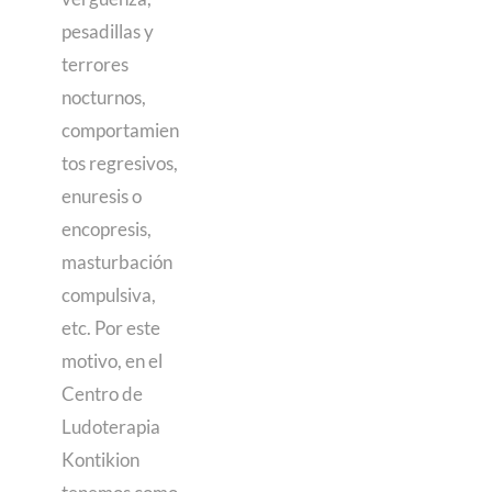
pesadillas y
terrores
nocturnos,
comportamien
tos regresivos,
enuresis o
encopresis,
masturbación
compulsiva,
etc. Por este
motivo, en el
Centro de
Ludoterapia
Kontikion