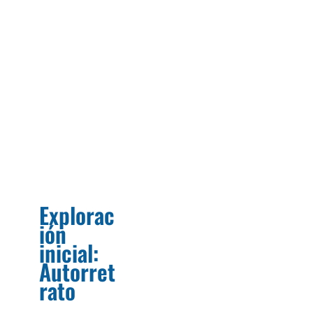
Explorac
ión
inicial:
Autorret
rato