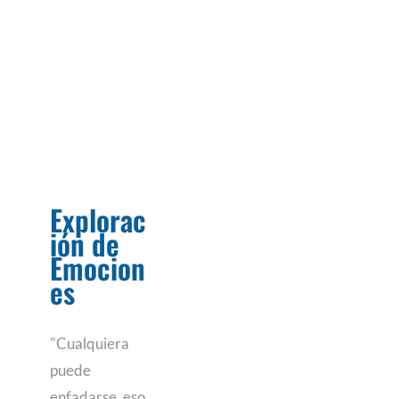
Explorac
ión de
Emocion
es
"Cualquiera
puede
enfadarse, eso