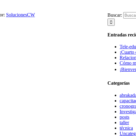
or:
SolucionesCW
Buscar:
Entradas reci
Tele-edu
¡Cuarto
Relacion
Cómo ma
¡Bienven
Categorías
abrakad
capacita
cronogr
Investig
posts
taller
técnica
Uncateg