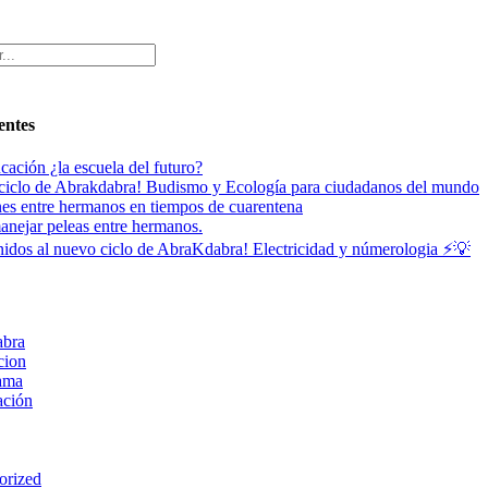
entes
cación ¿la escuela del futuro?
 ciclo de Abrakdabra! Budismo y Ecología para ciudadanos del mundo
es entre hermanos en tiempos de cuarentena
nejar peleas entre hermanos.
idos al nuevo ciclo de AbraKdabra! Electricidad y númerologia ⚡💡
abra
cion
ama
ación
orized