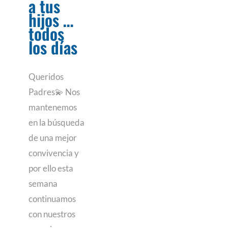
a tus
hijos …
todos
los días
Queridos
Padres💫 Nos
mantenemos
en la búsqueda
de una mejor
convivencia y
por ello esta
semana
continuamos
con nuestros