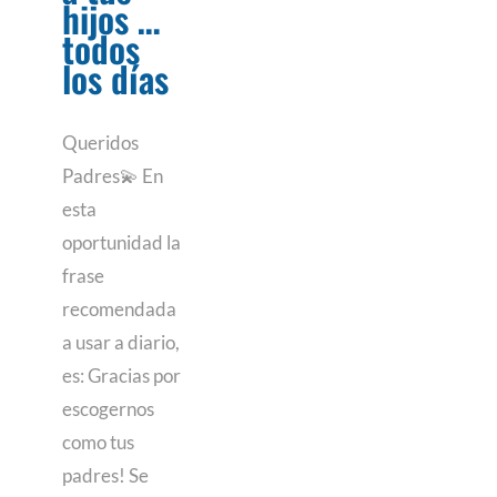
hijos …
todos
los días
Queridos
Padres💫 En
esta
oportunidad la
frase
recomendada
a usar a diario,
es: Gracias por
escogernos
como tus
padres! Se