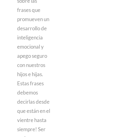
sobre las
frases que
promueven un
desarrollo de
inteligencia
emocional y
apego seguro
con nuestros
hijos e hijas.
Estas frases
debemos
decirlas desde
que están en el
vientre hasta
siempre! Ser