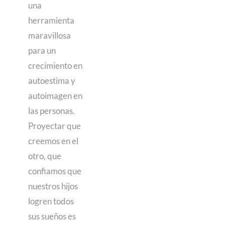
una
herramienta
maravillosa
para un
crecimiento en
autoestima y
autoimagen en
las personas.
Proyectar que
creemos en el
otro, que
confiamos que
nuestros hijos
logren todos
sus sueños es