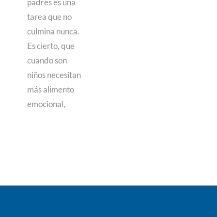
padres es una
tarea que no
culmina nunca.
Es cierto, que
cuando son
niños necesitan
más alimento
emocional,