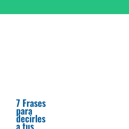
7 Frases
para
decirles
a tus