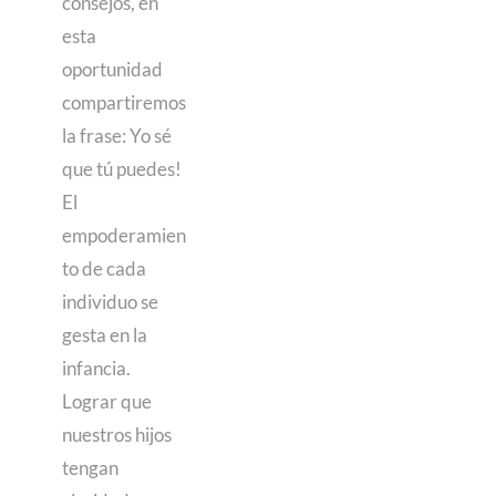
consejos, en
esta
oportunidad
compartiremos
la frase: Yo sé
que tú puedes!
El
empoderamien
to de cada
individuo se
gesta en la
infancia.
Lograr que
nuestros hijos
tengan