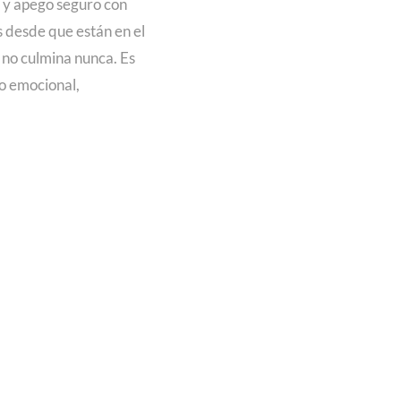
 y apego seguro con
s desde que están en el
 no culmina nunca. Es
to emocional,