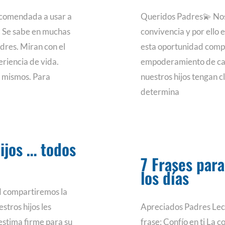
ecomendada a usar a
Queridos Padres💫 No
! Se sabe en muchas
convivencia y por ello
dres. Miran con el
esta oportunidad compa
eriencia de vida.
empoderamiento de cada
s mismos. Para
nuestros hijos tengan c
determina
hijos … todos
7 Frases para
los días
d compartiremos la
stros hijos les
Apreciados Padres Lec
estima firme para su
frase: Confío en ti La 