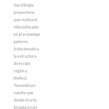
Son dibujos
proyectivos
que realiza el
niño enfocado
en el arquetipo
paterno
(relacionado a
la estructura,
dirección,
reglas y
límites).
Tomando en
cuenta que
desde el arte
terapia en un