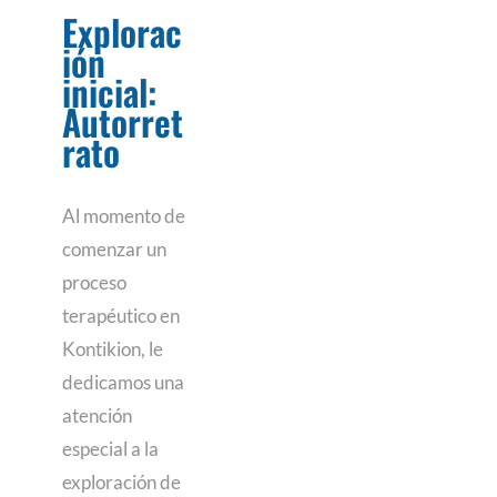
Explorac
ión
inicial:
Autorret
rato
Al momento de
comenzar un
proceso
terapéutico en
Kontikion, le
dedicamos una
atención
especial a la
exploración de