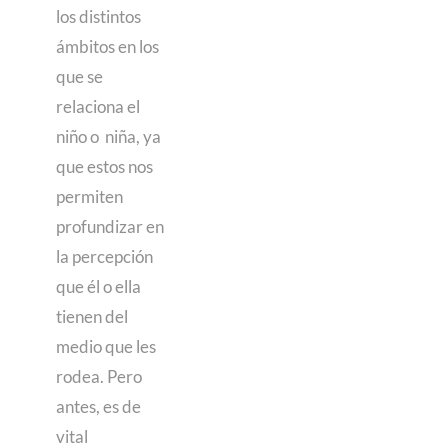
los distintos
ámbitos en los
que se
relaciona el
niño o niña, ya
que estos nos
permiten
profundizar en
la percepción
que él o ella
tienen del
medio que les
rodea. Pero
antes, es de
vital