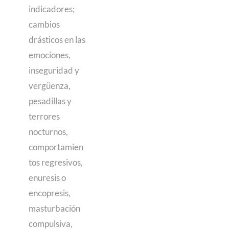
indicadores;
cambios
drásticos en las
emociones,
inseguridad y
vergüenza,
pesadillas y
terrores
nocturnos,
comportamien
tos regresivos,
enuresis o
encopresis,
masturbación
compulsiva,