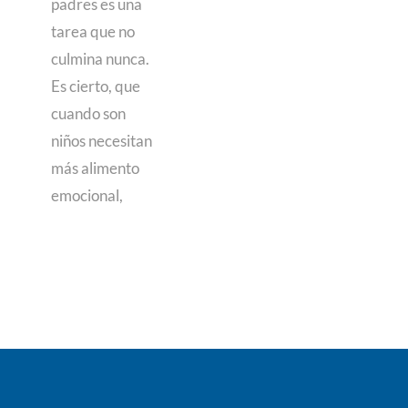
padres es una
tarea que no
culmina nunca.
Es cierto, que
cuando son
niños necesitan
más alimento
emocional,