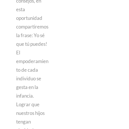
consejos, en
esta
oportunidad
compartiremos
la frase: Yo sé
que tú puedes!
El
empoderamien
to de cada
individuo se
gesta en la
infancia.
Lograr que
nuestros hijos
tengan