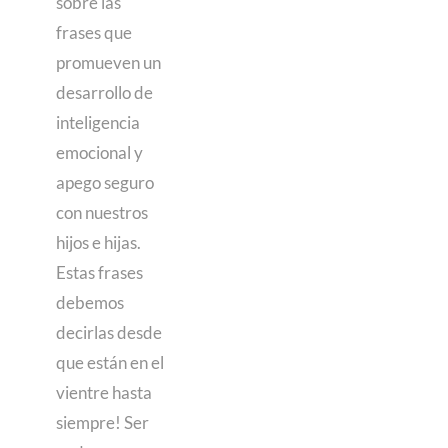
sobre las
frases que
promueven un
desarrollo de
inteligencia
emocional y
apego seguro
con nuestros
hijos e hijas.
Estas frases
debemos
decirlas desde
que están en el
vientre hasta
siempre! Ser