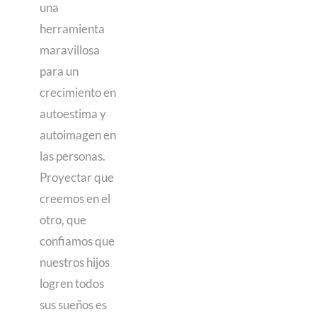
una
herramienta
maravillosa
para un
crecimiento en
autoestima y
autoimagen en
las personas.
Proyectar que
creemos en el
otro, que
confiamos que
nuestros hijos
logren todos
sus sueños es