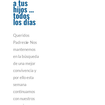
a tus
hijos …
todos
los días
Queridos
Padres💫 Nos
mantenemos
en la búsqueda
de una mejor
convivencia y
por ello esta
semana
continuamos
con nuestros