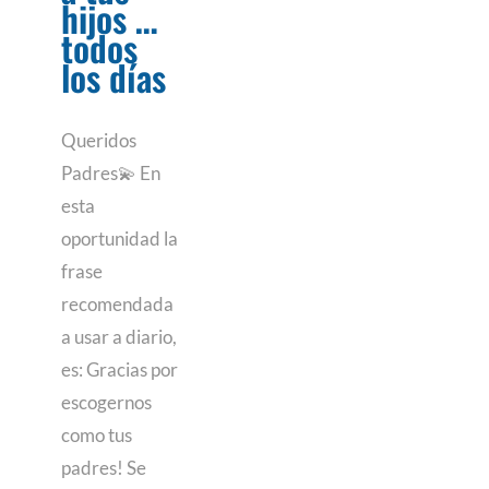
hijos …
todos
los días
Queridos
Padres💫 En
esta
oportunidad la
frase
recomendada
a usar a diario,
es: Gracias por
escogernos
como tus
padres! Se