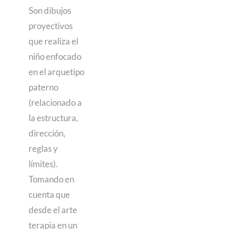
Son dibujos
proyectivos
que realiza el
niño enfocado
en el arquetipo
paterno
(relacionado a
la estructura,
dirección,
reglas y
límites).
Tomando en
cuenta que
desde el arte
terapia en un