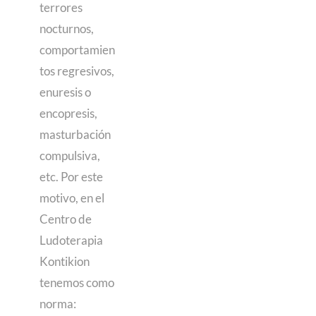
terrores
nocturnos,
comportamien
tos regresivos,
enuresis o
encopresis,
masturbación
compulsiva,
etc. Por este
motivo, en el
Centro de
Ludoterapia
Kontikion
tenemos como
norma: