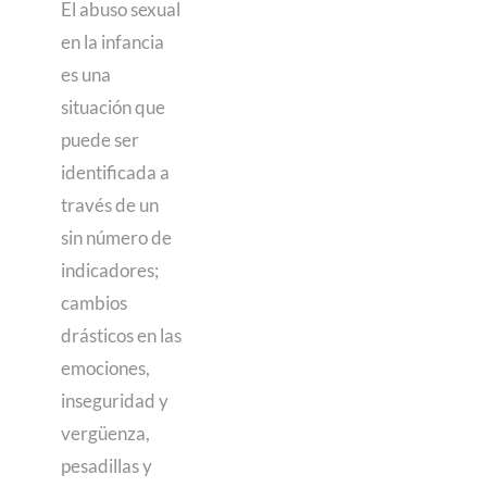
El abuso sexual
en la infancia
es una
situación que
puede ser
identificada a
través de un
sin número de
indicadores;
cambios
drásticos en las
emociones,
inseguridad y
vergüenza,
pesadillas y