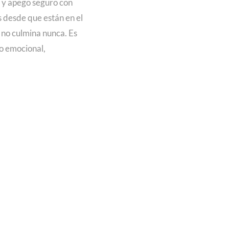
 y apego seguro con
s desde que están en el
 no culmina nunca. Es
to emocional,