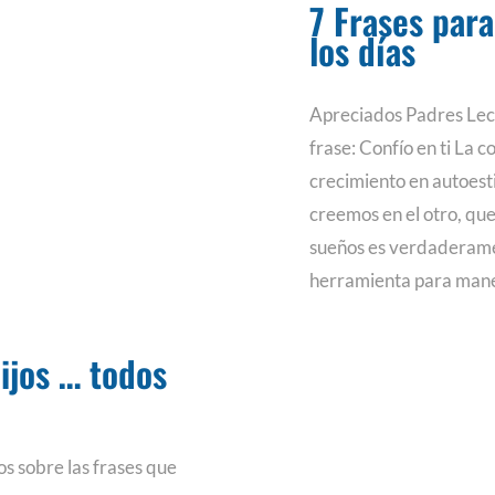
7 Frases para
los días
Apreciados Padres Lec
frase: Confío en ti La 
crecimiento en autoest
creemos en el otro, que
sueños es verdaderame
herramienta para mane
hijos … todos
s sobre las frases que