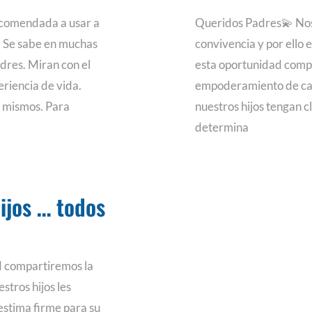
ecomendada a usar a
Queridos Padres💫 No
! Se sabe en muchas
convivencia y por ello
dres. Miran con el
esta oportunidad compa
eriencia de vida.
empoderamiento de cada
s mismos. Para
nuestros hijos tengan c
determina
hijos … todos
d compartiremos la
stros hijos les
estima firme para su