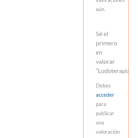
aún.
Sé el
primero
en
valorar
“Ludoterapia”
Debes
acceder
para
publicar
una
valoración.