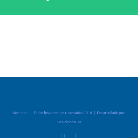
Kontikion | Todos los derechos reservados 2018 | Desarrollado por:
SolucionesCW
Facebook
Instagram