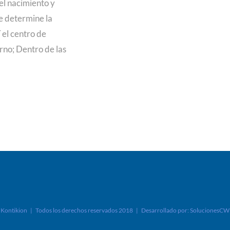
 el nacimiento y
ue determine la
 el centro de
rno; Dentro de las
Kontikion | Todos los derechos reservados 2018 | Desarrollado por:
SolucionesCW