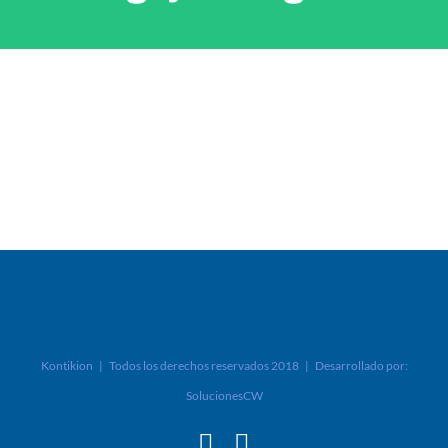
Kontikion | Todos los derechos reservados 2018 | Desarrollado por:
SolucionesCW
Facebook
Instagram