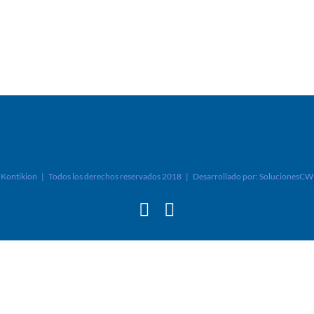
Kontikion | Todos los derechos reservados 2018 | Desarrollado por:
SolucionesCW
Facebook
Instagram