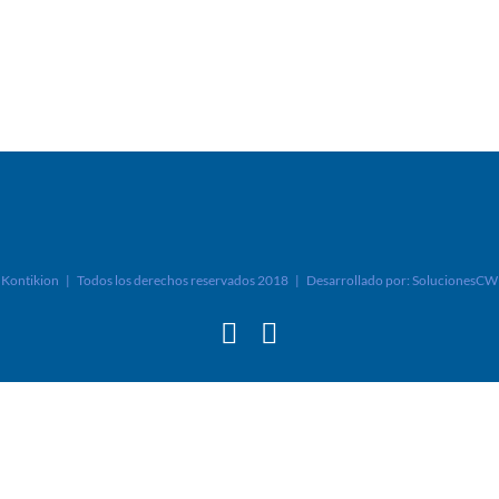
Kontikion | Todos los derechos reservados 2018 | Desarrollado por:
SolucionesCW
Facebook
Instagram