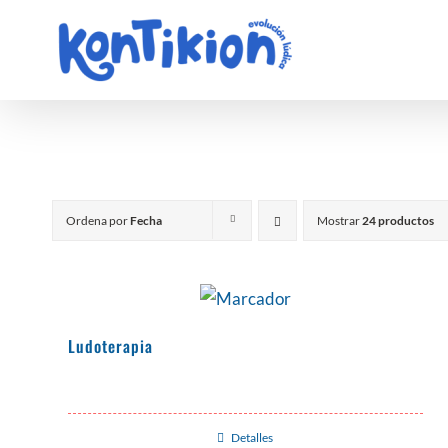
Saltar
al
contenido
Ordena por
Fecha
Mostrar
24 productos
Ludoterapia
Detalles