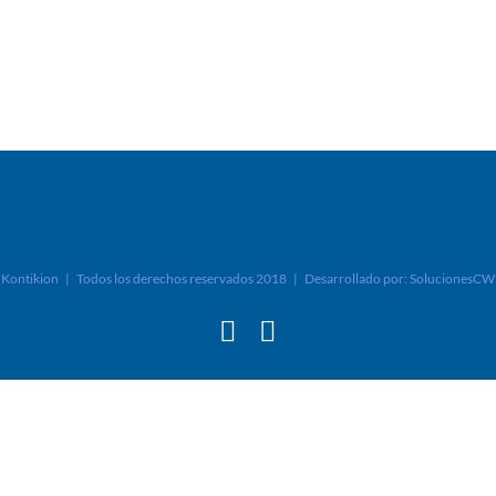
Kontikion | Todos los derechos reservados 2018 | Desarrollado por:
SolucionesCW
Facebook
Instagram