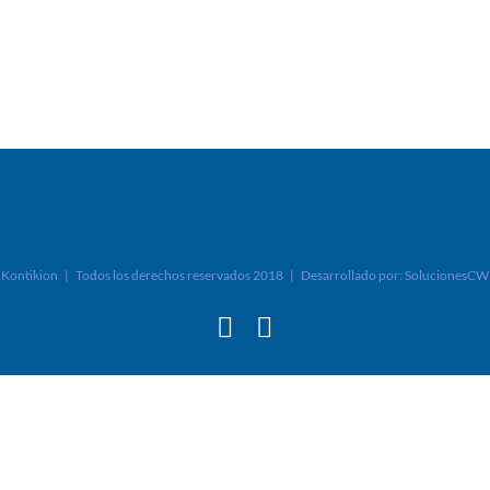
Kontikion | Todos los derechos reservados 2018 | Desarrollado por:
SolucionesCW
Facebook
Instagram