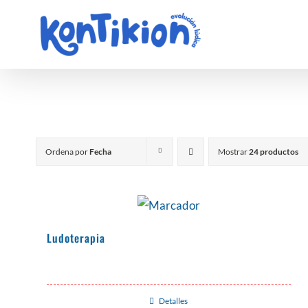
Saltar
al
contenido
Ordena por
Fecha
Mostrar
24 productos
Ludoterapia
Detalles