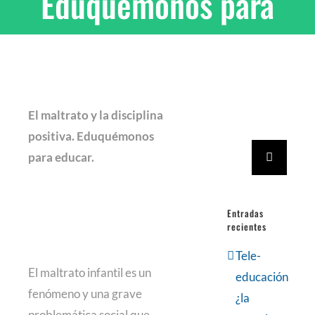
Eduquémonos para
educar.
El maltrato y la disciplina
positiva. Eduquémonos
Buscar:
para educar.
Entradas
recientes
Tele-
El maltrato infantil es un
educación
fenómeno y una grave
¿la
problemática social que