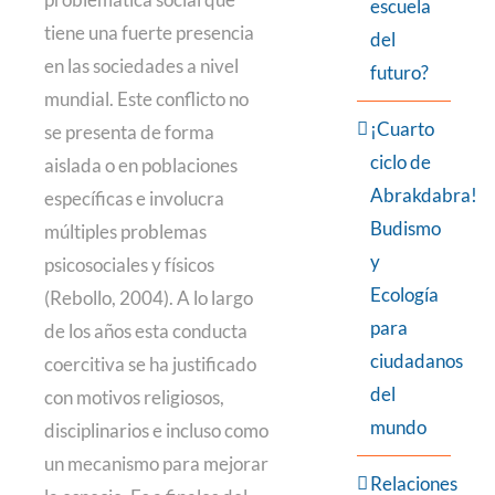
escuela
tiene una fuerte presencia
del
en las sociedades a nivel
futuro?
mundial. Este conflicto no
¡Cuarto
se presenta de forma
ciclo de
aislada o en poblaciones
Abrakdabra!
específicas e involucra
Budismo
múltiples problemas
y
psicosociales y físicos
Ecología
(Rebollo, 2004). A lo largo
para
de los años esta conducta
ciudadanos
coercitiva se ha justificado
del
con motivos religiosos,
mundo
disciplinarios e incluso como
un mecanismo para mejorar
Relaciones