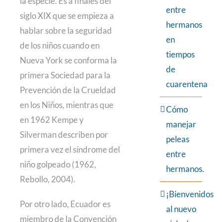
la especie. Es a finales del
entre
siglo XIX que se empieza a
hermanos
hablar sobre la seguridad
en
de los niños cuando en
tiempos
Nueva York se conforma la
de
primera Sociedad para la
cuarentena
Prevención de la Crueldad
en los Niños, mientras que
Cómo
en 1962 Kempe y
manejar
Silverman describen por
peleas
primera vez el síndrome del
entre
niño golpeado (1962,
hermanos.
Rebollo, 2004).
¡Bienvenidos
Por otro lado, Ecuador es
al nuevo
miembro de la Convención