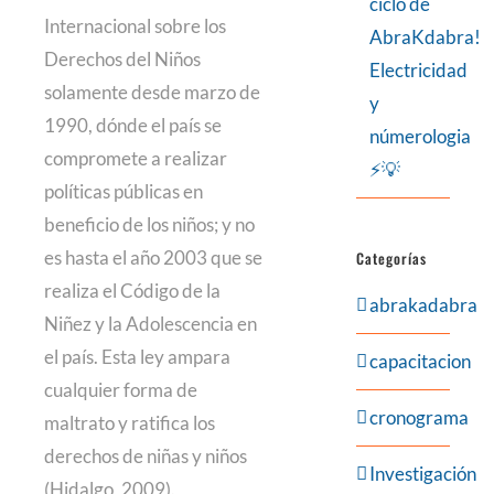
ciclo de
Internacional sobre los
AbraKdabra!
Derechos del Niños
Electricidad
solamente desde marzo de
y
1990, dónde el país se
númerologia
compromete a realizar
⚡💡
políticas públicas en
beneficio de los niños; y no
es hasta el año 2003 que se
Categorías
realiza el Código de la
abrakadabra
Niñez y la Adolescencia en
el país. Esta ley ampara
capacitacion
cualquier forma de
cronograma
maltrato y ratifica los
derechos de niñas y niños
Investigación
(Hidalgo, 2009).