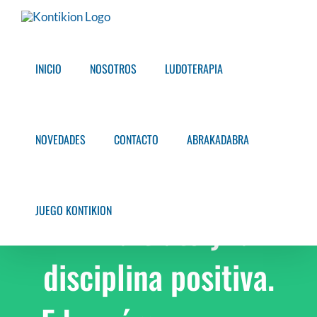
Saltar
al
contenido
INICIO
NOSOTROS
LUDOTERAPIA
NOVEDADES
CONTACTO
ABRAKADABRA
JUEGO KONTIKION
El maltrato y la
disciplina positiva.